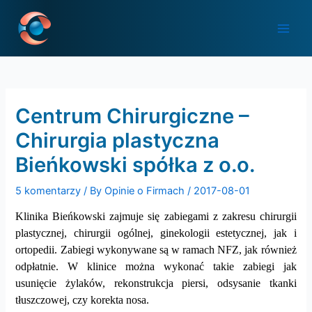
Skip
Post
Main
to
navigation
Men
content
Centrum Chirurgiczne –
Chirurgia plastyczna
Bieńkowski spółka z o.o.
5 komentarzy
/ By
Opinie o Firmach
/
2017-08-01
Klinika Bieńkowski zajmuje się zabiegami z zakresu chirurgii
plastycznej, chirurgii ogólnej, ginekologii estetycznej, jak i
ortopedii. Zabiegi wykonywane są w ramach NFZ, jak również
odpłatnie. W klinice można wykonać takie zabiegi jak
usunięcie żylaków, rekonstrukcja piersi, odsysanie tkanki
tłuszczowej, czy korekta nosa.