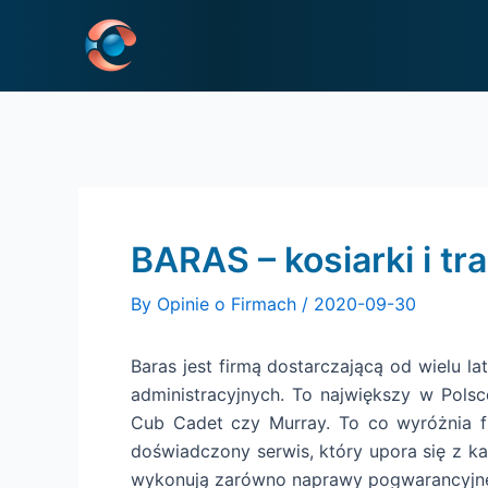
Skip
Post
to
navigation
content
BARAS – kosiarki i t
By
Opinie o Firmach
/
2020-09-30
Baras jest firmą dostarczającą od wielu la
administracyjnych. To największy w Pols
Cub Cadet czy Murray. To co wyróżnia fir
doświadczony serwis, który upora się z ka
wykonują zarówno naprawy pogwarancyjne, 