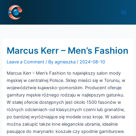
Skip
Post
Main
to
navigation
Men
content
Marcus Kerr – Men’s Fashion
Leave a Comment
/ By
agnieszka
/
2024-08-10
Marcus Kerr – Men’s Fashion to największy salon mody
męskiej w centralnej Polsce. Sklep mieści się w Toruniu, w
województwie kujawsko-pomorskim. Producent oferuje
garnitury męskie różnego rodzaju w najlepszym gatunku.
W stałej ofercie dostępnych jest około 1500 fasonów w
różnych odcieniach-od klasycznych czerni lub granatów,
po bardziej wyróżniające się modele oraz kroje. W salonie
można zakupić także inne eleganckie ubrania, idealnie
pasujące do marynarki: koszule czy spodnie garniturowe.