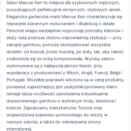
Salon Marcus Kerr to miejsce dla szykownych mężczyzn,
poszukujących perfekcyjnie skrojonych, stylowych ubrań.
Elegancka garderoba marki Marcus Kerr charakteryzuje się
niezwykle starannym wykonaniem i dbałością o detale.
Personel sklepu bezbłędnie rozpoznaje potrzeby klientów i
służy radą podczas doboru odpowiedniej stylizacji — przy
zakupie garnituru, pomoże skompletować wszystkie
dodatki: od koszuli, przez muszkę, po buty, tak, aby całość
znakomicie się ze sobą komponowała. Wyroby salonu
wykonywane są z najlepszej jakości tkanin, przy
współpracy z producentami z Włoch, Anglii, Francji, Belgii i
Portugalii. Wszelkie poprawki wliczone są w cenę produktu,
ponieważ najważniejszy jest usatysfakcjonowany klient.
Istnieje także możliwość zamówienia indywidualnie
dopasowanego garnituru o wybranym kroju, teksturze i
kolorze. Zapraszamy mieszkańców Torunia oraz
województwa kujawsko–pomorskiego do wizyty w
naszym salonie, a także do odwiedzenia strony
internetowej.