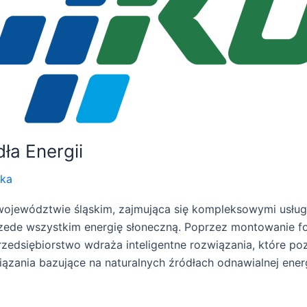
ła Energii
zka
 województwie śląskim, zajmująca się kompleksowymi usług
zede wszystkim energię słoneczną. Poprzez montowanie f
rzedsiębiorstwo wdraża inteligentne rozwiązania, które p
zania bazujące na naturalnych źródłach odnawialnej energ