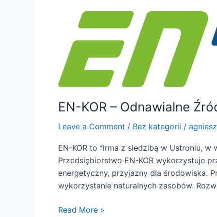
–
Odnawialne
Źródła
Energii
EN-KOR – Odnawialne Źród
Leave a Comment
/
Bez kategorii
/
agnies
EN-KOR to firma z siedzibą w Ustroniu, w
Przedsiębiorstwo EN-KOR wykorzystuje pr
energetyczny, przyjazny dla środowiska. P
wykorzystanie naturalnych zasobów. Rozwią
Read More »