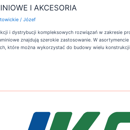
INIOWE I AKCESORIA
towickie
/
Józef
ukcji i dystrybucji kompleksowych rozwiązań w zakresie pro
luminiowe znajdują szerokie zastosowanie. W asortymencie F
ach, które można wykorzystać do budowy wielu konstrukcj