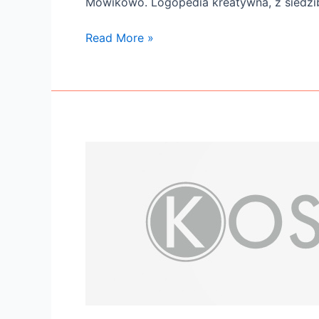
Mówikowo. Logopedia kreatywna, z siedzi
Read More »
kostell.pl