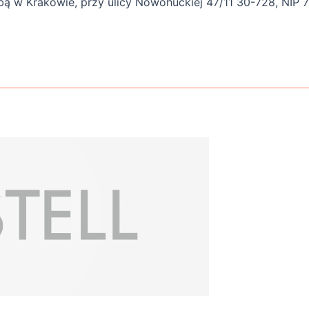
bą w Krakowie, przy ulicy Nowohuckiej 47/11 30-728, NIP