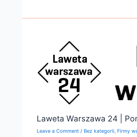
Laweta
Warszawa
24
|
Pomoc
Drogowa
Warszawa
–
Safety4car
Laweta Warszawa 24 | Po
Leave a Comment
/
Bez kategorii
,
Firmy w