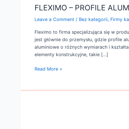
ALUMINIOWE
FLEXIMO – PROFILE ALUM
I
AKCESORIA
Leave a Comment
/
Bez kategorii
,
Firmy ka
Fleximo to firma specjalizująca się w prod
jest głównie do przemysłu, gdzie profile a
aluminiowe o różnych wymiarach i kształt
elementy konstrukcyjne, takie […]
Read More »
EN-
KOR