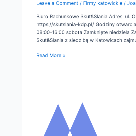
Leave a Comment
/
Firmy katowickie
/
Joa
Biuro Rachunkowe Skut&Słania Adres: ul. 
https://skutslania-kdp.pl/ Godziny otwarc
08:00–16:00 sobota Zamknięte niedziela
Skut&Słania z siedzibą w Katowicach zajm
Read More »
Sklep
eit4y.pl
najlepsza
oferty
na