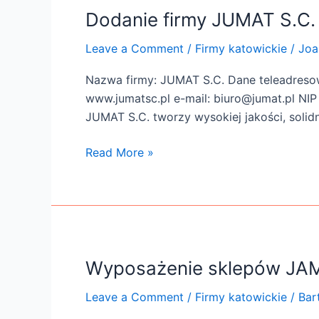
JUMAT
Dodanie firmy JUMAT S.C.
S.C.
Leave a Comment
/
Firmy katowickie
/
Joa
Nazwa firmy: JUMAT S.C. Dane teleadresowe
www.jumatsc.pl e-mail: biuro@jumat.pl NIP 
JUMAT S.C. tworzy wysokiej jakości, solid
Read More »
Wyposażenie sklepów JA
Wyposażenie
sklepów
Leave a Comment
/
Firmy katowickie
/
Bar
JAMP