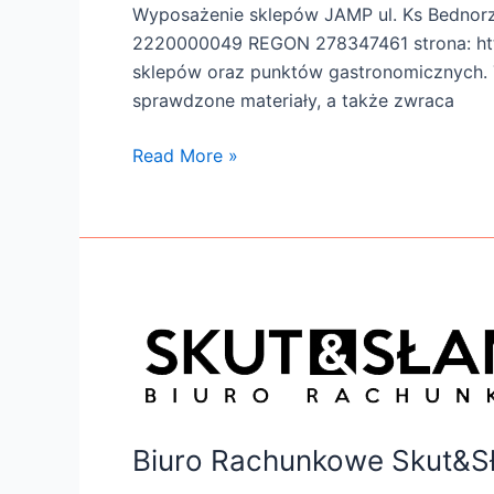
Wyposażenie sklepów JAMP ul. Ks Bednor
2220000049 REGON 278347461 strona: http
sklepów oraz punktów gastronomicznych. To
sprawdzone materiały, a także zwraca
Read More »
Biuro
Rachunkowe
Skut&Słania
Biuro Rachunkowe Skut&Sł