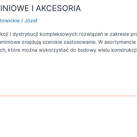
INIOWE I AKCESORIA
towickie
/
Józef
ukcji i dystrybucji kompleksowych rozwiązań w zakresie pro
luminiowe znajdują szerokie zastosowanie. W asortymencie F
ach, które można wykorzystać do budowy wielu konstrukcj