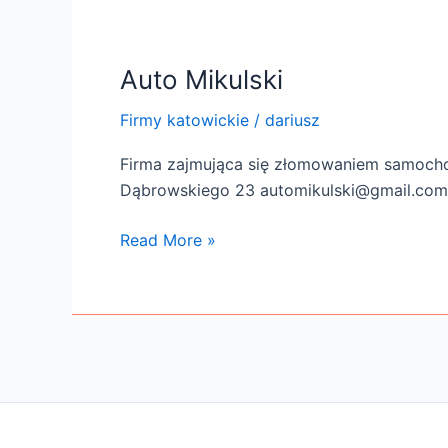
Auto Mikulski
Auto
Mikulski
Firmy katowickie
/
dariusz
Firma zajmująca się złomowaniem samochod
Dąbrowskiego 23 automikulski@gmail.co
Read More »