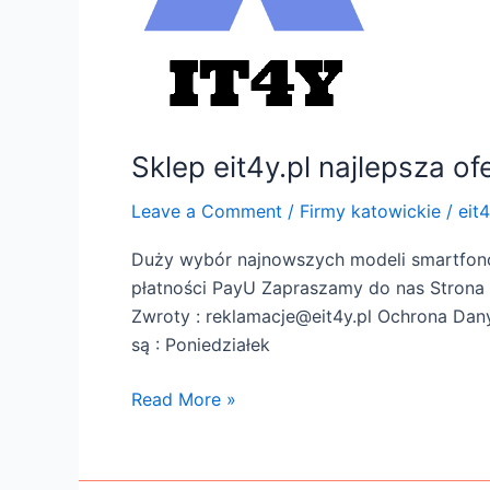
smartfony
Sklep eit4y.pl najlepsza o
Leave a Comment
/
Firmy katowickie
/
eit4
Duży wybór najnowszych modeli smartfon
płatności PayU Zapraszamy do nas Strona ei
Zwroty : reklamacje@eit4y.pl Ochrona Dan
są : Poniedziałek
Read More »