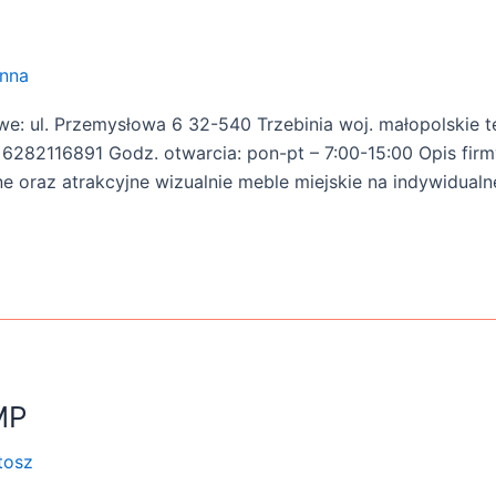
nna
: ul. Przemysłowa 6 32-540 Trzebinia woj. małopolskie tel
6282116891 Godz. otwarcia: pon-pt – 7:00-15:00 Opis firmy
ne oraz atrakcyjne wizualnie meble miejskie na indywidual
MP
tosz