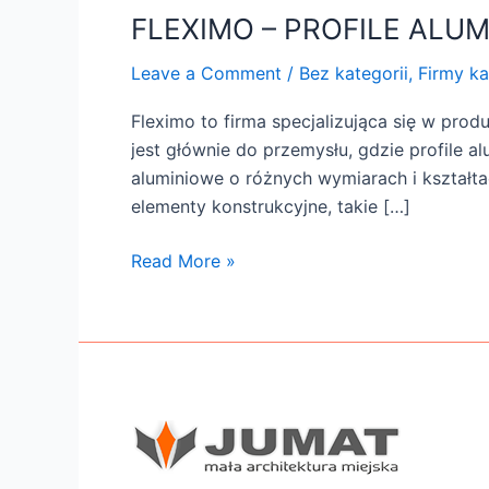
ALUMINIOWE
FLEXIMO – PROFILE ALUM
I
AKCESORIA
Leave a Comment
/
Bez kategorii
,
Firmy ka
Fleximo to firma specjalizująca się w prod
jest głównie do przemysłu, gdzie profile a
aluminiowe o różnych wymiarach i kształt
elementy konstrukcyjne, takie […]
Read More »
Dodanie
firmy