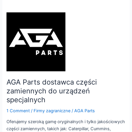
AGA
Parts
dostawca
części
zamiennych
do
urządzeń
specjalnych
AGA Parts dostawca części
zamiennych do urządzeń
specjalnych
1 Comment
/
Firmy zagraniczne
/
AGA Parts
Oferujemy szeroką gamę oryginalnych i tylko jakościowych
części zamiennych, takich jak: Caterpillar, Cummins,