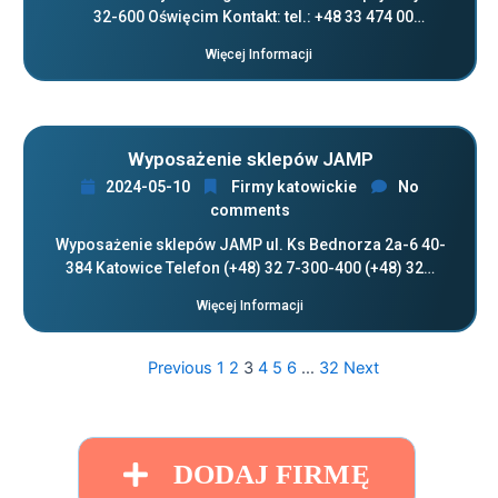
32-600 Oświęcim Kontakt: tel.: +48 33 474 00…
Więcej Informacji
Wyposażenie sklepów JAMP
2024-05-10
Firmy katowickie
No
comments
Wyposażenie sklepów JAMP ul. Ks Bednorza 2a-6 40-
384 Katowice Telefon (+48) 32 7-300-400 (+48) 32…
Więcej Informacji
Previous
1
2
3
4
5
6
…
32
Next
DODAJ FIRMĘ