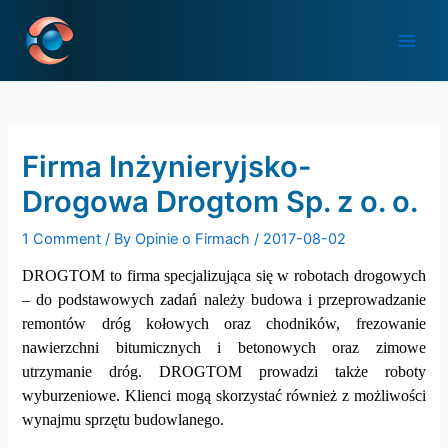
Skip
Post
Main
to
navigation
Men
content
Firma Inżynieryjsko-
Drogowa Drogtom Sp. z o. o.
1 Comment
/ By
Opinie o Firmach
/
2017-08-02
DROGTOM to firma specjalizująca się w robotach drogowych
– do podstawowych zadań należy budowa i przeprowadzanie
remontów dróg kołowych oraz chodników, frezowanie
nawierzchni bitumicznych i betonowych oraz zimowe
utrzymanie dróg. DROGTOM prowadzi także roboty
wyburzeniowe. Klienci mogą skorzystać również z możliwości
wynajmu sprzętu budowlanego.