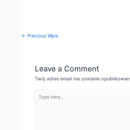
u
s
e
i
←
Previous Wpis
s
t
h
e
h
Leave a Comment
a
Twój adres email nie zostanie opublikowan
v
i
Type
n
here..
g
v
o
m