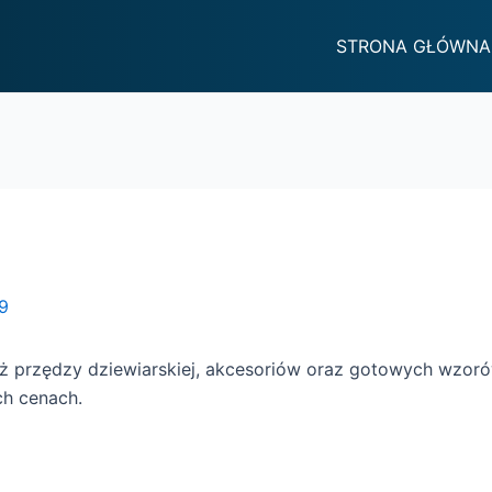
STRONA GŁÓWNA
9
daż przędzy dziewiarskiej, akcesoriów oraz gotowych wzor
ch cenach.