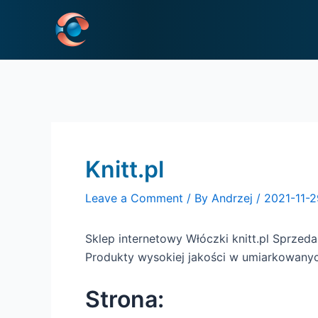
Skip
Post
to
navigation
content
Knitt.pl
Leave a Comment
/ By
Andrzej
/
2021-11-2
Sklep internetowy Włóczki knitt.pl Sprze
Produkty wysokiej jakości w umiarkowany
Strona: