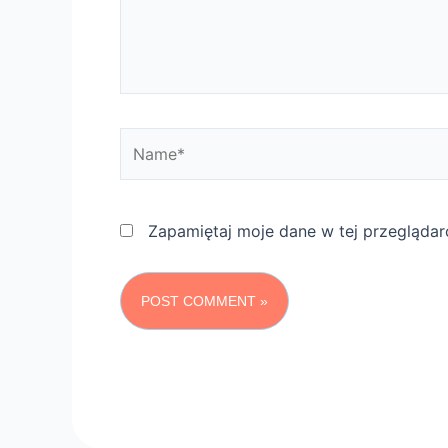
i
t
i
n
g
Name*
p
r
e
s
Zapamiętaj moje dane w tej przeglądar
c
r
i
p
t
i
o
n