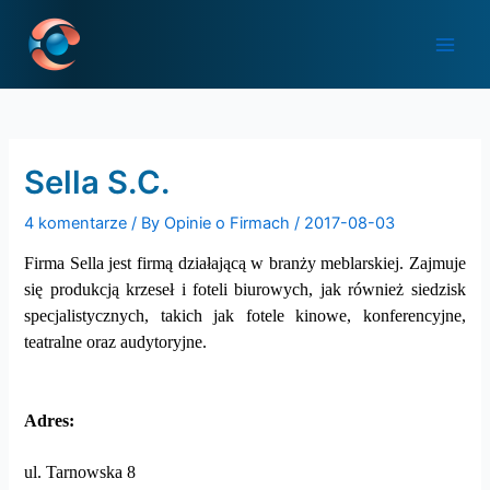
Skip
Post
Main
to
navigation
Men
content
Sella S.C.
4 komentarze
/ By
Opinie o Firmach
/
2017-08-03
Firma Sella jest firmą działającą w branży meblarskiej. Zajmuje
się produkcją krzeseł i foteli biurowych, jak również siedzisk
specjalistycznych, takich jak fotele kinowe, konferencyjne,
teatralne oraz audytoryjne.
Adres:
ul. Tarnowska 8