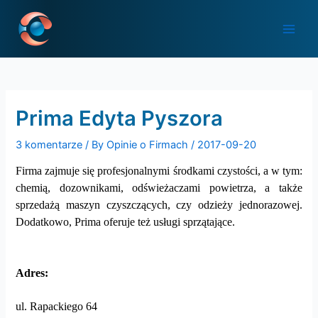
Skip
Post
Main
to
navigation
Men
content
Prima Edyta Pyszora
3 komentarze
/ By
Opinie o Firmach
/
2017-09-20
Firma zajmuje się profesjonalnymi środkami czystości, a w tym:
chemią, dozownikami, odświeżaczami powietrza, a także
sprzedażą maszyn czyszczących, czy odzieży jednorazowej.
Dodatkowo, Prima oferuje też usługi sprzątające.
Adres:
ul. Rapackiego 64